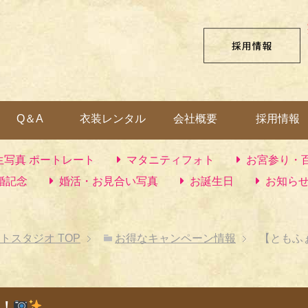
Q＆A
衣装レンタル
会社概要
採用情報
生写真 ポートレート
マタニティフォト
お宮参り・
婚記念
婚活・お見合い写真
お誕生日
お知ら
ォトスタジオ
TOP
お得なキャンペーン情報
【ともふ
！