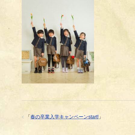
「
春の卒業入学キャンペーンstart!
」