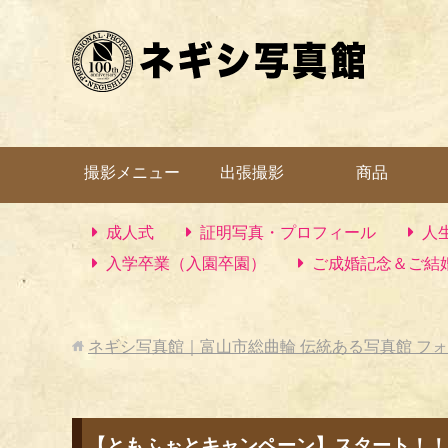
撮影メニュー
出張撮影
商品
成人式
証明写真・プロフィール
人
入学卒業（入園卒園）
ご成婚記念＆ご結
ネギシ写真館｜富山市総曲輪 伝統ある写真館 フ
【ともふぉとキャンペーン】スタート！！