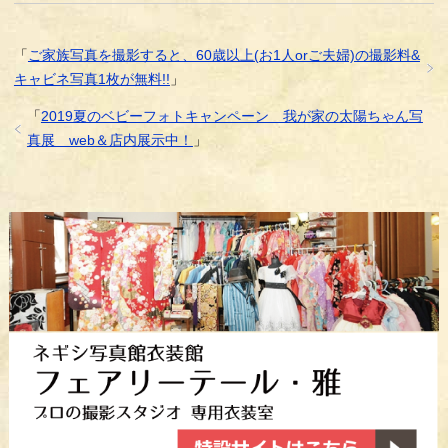
「
ご家族写真を撮影すると、60歳以上(お1人orご夫婦)の撮影料&
キャビネ写真1枚が無料!!
」
「
2019夏のベビーフォトキャンペーン 我が家の太陽ちゃん写
真展 web＆店内展示中！
」