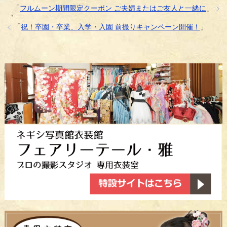
「
フルムーン期間限定クーポン ご夫婦またはご友人と一緒に
」
「
祝！卒園・卒業、入学・入園 前撮りキャンペーン開催！
」