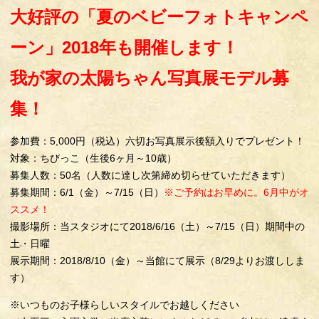
大好評の「夏のベビーフォトキャンペ
ーン」2018年も開催します！
我が家の太陽ちゃん写真展モデル募
集！
参加費：5,000円（税込）六切お写真展示後額入りでプレゼント！
対象：ちびっこ（生後6ヶ月～10歳）
募集人数：50名（人数に達し次第締め切らせていただきます）
募集期間：6/1（金）～7/15（日）
※ご予約はお早めに。6月中がオ
ススメ！
撮影場所：当スタジオにて2018/6/16（土）～7/15（日）期間中の
土・日曜
展示期間：2018/8/10（金）～当館にて展示（8/29よりお渡ししま
す）
※いつものお子様らしいスタイルでお越しください